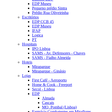
EDP Museu
Pequeno prédio Sintra
Prédio Rua Oliveirinha
Escritórios
EDP CCB 45
EDP Museu
IFAP
Logica
PT
Hospitais
IPO Lisboa
SAMS - Av. Defensores - Chaves
SAMS - Fialho Almeida
Hoteis
Miraparque
Miraparque - Ginásio
Lojas
First Café - Aeroporto
Home & Cook - Freeport
Secol - Lisboa
EDP
Almada
Cascais
MQ. Pombal (Lisboa)
Farmácia Combatentes em Miraflores