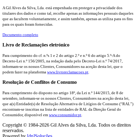
A Gil Alves da Silva, Lda. está empenhada em proteger a privacidade dos
titulares dos dados e como tal, recolhe apenas as informações pessoais daqueles
que as facultem voluntariamente, e assim também, apenas as utiliza para os fins
para os quais foram fornecidas.
Documento completo
Livro de Reclamações eletrónico
Para cumprimento do cf. n.ºs 1 e 2 do artigo 2.º e n.º 6 do artigo 5.º-A do
Decreto-Lei n.º 156/2005, na redação dada pelo Decreto-Lei n.º 74/2017,
informam-se os nossos Clientes, Consumidores na aceção desta lei, que o
podem fazer na plataforma
www.livroreclamacoes.pt
.
Resolução de Conflitos de Consumo
Para cumprimento do disposto no artigo 18º, da Lei n.º 144/2015, de 8 de
setembro, informam-se os nossos Clientes, Consumidores na aceção desta lei,
que a(s) Entidade(s) de Resolução Alternativa de Litígios de Consumo (“RAL”)
encontram-se inscritas na lista de entidades de RAL da Direção Geral do
Consumidor, disponível em
www.consumidor.pt
.
Copyright © 1984-
2026
Gil Alves da Silva, Lda. Todos os direitos
reservados.
Powered by
[dp]Soluções