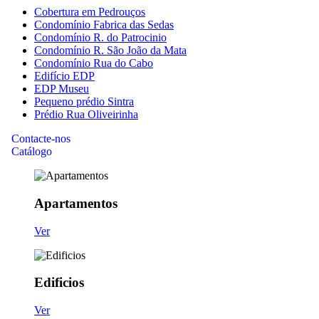
Cobertura em Pedrouços
Condomínio Fabrica das Sedas
Condomínio R. do Patrocinio
Condomínio R. São João da Mata
Condomínio Rua do Cabo
Edifício EDP
EDP Museu
Pequeno prédio Sintra
Prédio Rua Oliveirinha
Contacte-nos
Catálogo
Apartamentos
Ver
Edificios
Ver