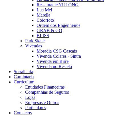
Restaurante YULONG
Lua Mel
Marella
Colorfoto
Ordem dos Engenheiros
GRAB & GO
BLISS
Park Skate
Vivendas
Moradia CSG Cascais
Vivenda Colares - Sintra
Vivenda em Birre
Vivenda no Restelo
Serralharia
Carpintaria
Curriculum
Entidades Financeiras
Companhias de Seguros
Lojas
Empresas e Outros
Particulares
Contactos
Este Website utiliza cookies para proporcionar uma melhor