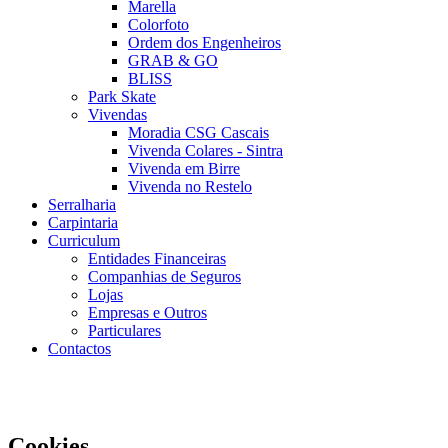
Marella
Colorfoto
Ordem dos Engenheiros
GRAB & GO
BLISS
Park Skate
Vivendas
Moradia CSG Cascais
Vivenda Colares - Sintra
Vivenda em Birre
Vivenda no Restelo
Serralharia
Carpintaria
Curriculum
Entidades Financeiras
Companhias de Seguros
Lojas
Empresas e Outros
Particulares
Contactos
Este Website utiliza cookies para proporcionar uma melhor
experiência de utilização.
Ler Mais
Continuar
Cookies