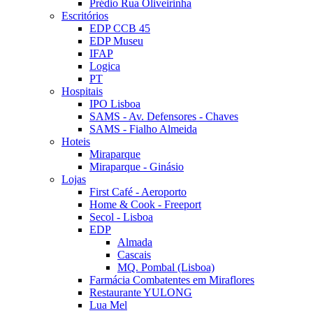
Prédio Rua Oliveirinha
Escritórios
EDP CCB 45
EDP Museu
IFAP
Logica
PT
Hospitais
IPO Lisboa
SAMS - Av. Defensores - Chaves
SAMS - Fialho Almeida
Hoteis
Miraparque
Miraparque - Ginásio
Lojas
First Café - Aeroporto
Home & Cook - Freeport
Secol - Lisboa
EDP
Almada
Cascais
MQ. Pombal (Lisboa)
Farmácia Combatentes em Miraflores
Restaurante YULONG
Lua Mel