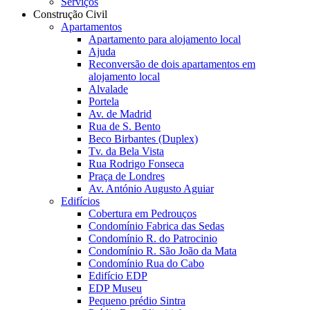
Serviços
Construção Civil
Apartamentos
Apartamento para alojamento local
Ajuda
Reconversão de dois apartamentos em
alojamento local
Alvalade
Portela
Av. de Madrid
Rua de S. Bento
Beco Birbantes (Duplex)
Tv. da Bela Vista
Rua Rodrigo Fonseca
Praça de Londres
Av. António Augusto Aguiar
Edifícios
Cobertura em Pedrouços
Condomínio Fabrica das Sedas
Condomínio R. do Patrocinio
Condomínio R. São João da Mata
Condomínio Rua do Cabo
Edifício EDP
EDP Museu
Pequeno prédio Sintra