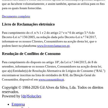
que as facultem voluntariamente, e assim também, apenas as utiliza para os fins
para os quais foram fornecidas.
Documento completo
Livro de Reclamações eletrónico
Para cumprimento do cf. n.ºs 1 e 2 do artigo 2.º e n.º 6 do artigo 5.º-A do
Decreto-Lei n.º 156/2005, na redação dada pelo Decreto-Lei n.º 74/2017,
informam-se os nossos Clientes, Consumidores na aceção desta lei, que o
podem fazer na plataforma
www.livroreclamacoes.pt
.
Resolução de Conflitos de Consumo
Para cumprimento do disposto no artigo 18º, da Lei n.º 144/2015, de 8 de
setembro, informam-se os nossos Clientes, Consumidores na aceção desta lei,
que a(s) Entidade(s) de Resolução Alternativa de Litígios de Consumo (“RAL”)
encontram-se inscritas na lista de entidades de RAL da Direção Geral do
Consumidor, disponível em
www.consumidor.pt
.
Copyright © 1984-
2026
Gil Alves da Silva, Lda. Todos os direitos
reservados.
Powered by
[dp]Soluções
Empresa