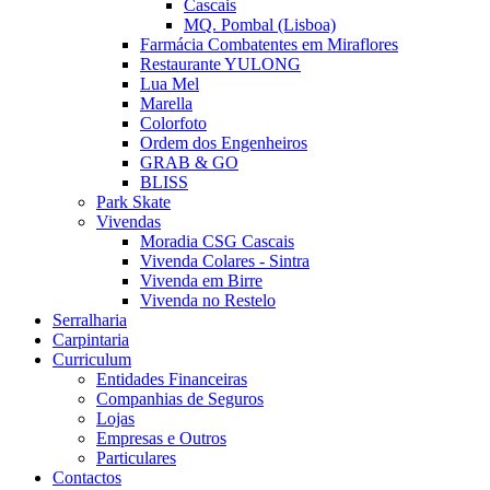
Cascais
MQ. Pombal (Lisboa)
Farmácia Combatentes em Miraflores
Restaurante YULONG
Lua Mel
Marella
Colorfoto
Ordem dos Engenheiros
GRAB & GO
BLISS
Park Skate
Vivendas
Moradia CSG Cascais
Vivenda Colares - Sintra
Vivenda em Birre
Vivenda no Restelo
Serralharia
Carpintaria
Curriculum
Entidades Financeiras
Companhias de Seguros
Lojas
Empresas e Outros
Particulares
Contactos