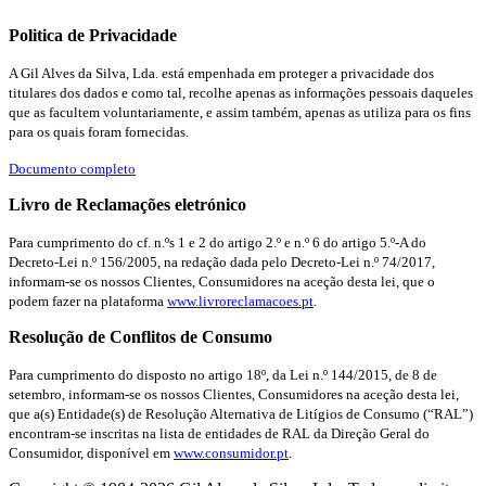
Politica de Privacidade
A Gil Alves da Silva, Lda. está empenhada em proteger a privacidade dos
titulares dos dados e como tal, recolhe apenas as informações pessoais daqueles
que as facultem voluntariamente, e assim também, apenas as utiliza para os fins
para os quais foram fornecidas.
Documento completo
Livro de Reclamações eletrónico
Para cumprimento do cf. n.ºs 1 e 2 do artigo 2.º e n.º 6 do artigo 5.º-A do
Decreto-Lei n.º 156/2005, na redação dada pelo Decreto-Lei n.º 74/2017,
informam-se os nossos Clientes, Consumidores na aceção desta lei, que o
podem fazer na plataforma
www.livroreclamacoes.pt
.
Resolução de Conflitos de Consumo
Para cumprimento do disposto no artigo 18º, da Lei n.º 144/2015, de 8 de
setembro, informam-se os nossos Clientes, Consumidores na aceção desta lei,
que a(s) Entidade(s) de Resolução Alternativa de Litígios de Consumo (“RAL”)
encontram-se inscritas na lista de entidades de RAL da Direção Geral do
Consumidor, disponível em
www.consumidor.pt
.