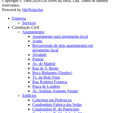
Copyright © 1984-
2026
Gil Alves da Silva, Lda. Todos os direitos
reservados.
Powered by
[dp]Soluções
Empresa
Serviços
Construção Civil
Apartamentos
Apartamento para alojamento local
Ajuda
Reconversão de dois apartamentos em
alojamento local
Alvalade
Portela
Av. de Madrid
Rua de S. Bento
Beco Birbantes (Duplex)
Tv. da Bela Vista
Rua Rodrigo Fonseca
Praça de Londres
Av. António Augusto Aguiar
Edifícios
Cobertura em Pedrouços
Condomínio Fabrica das Sedas
Condomínio R. do Patrocinio