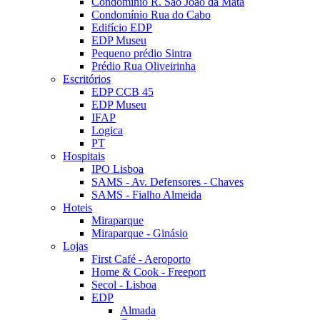
Condomínio R. São João da Mata
Condomínio Rua do Cabo
Edifício EDP
EDP Museu
Pequeno prédio Sintra
Prédio Rua Oliveirinha
Escritórios
EDP CCB 45
EDP Museu
IFAP
Logica
PT
Hospitais
IPO Lisboa
SAMS - Av. Defensores - Chaves
SAMS - Fialho Almeida
Hoteis
Miraparque
Miraparque - Ginásio
Lojas
First Café - Aeroporto
Home & Cook - Freeport
Secol - Lisboa
EDP
Almada